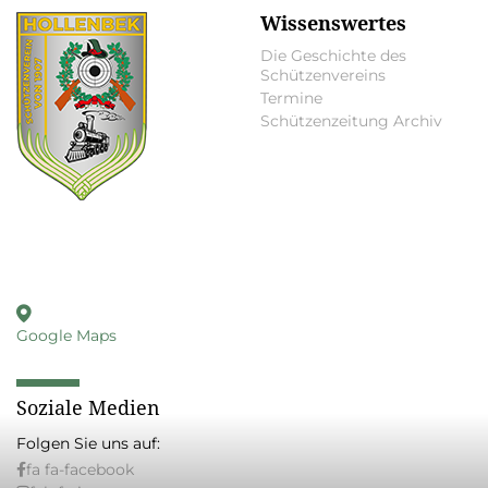
Wissenswertes
Die Geschichte des
Schützenvereins
Termine
Schützenzeitung Archiv
Schützenverein Hollenbek
von 1907 e.V.
Domänenweg 1 b
23883 Hollenbek
Finden Sie uns auf
Google Maps
Soziale Medien
Folgen Sie uns auf:
fa fa-facebook